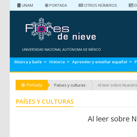
UNAM
PORTADA
OTROS NÚMEROS
D
PORTADA
NÚMEROS ANTERIORES
UNIVERSIDAD NACIONAL AUTÓNOMA DE MÉXICO
Música y baile
Historia
Aprender y enseñar español
P
Portada
Países y culturas
Al leer sobre Nuestro
PAÍSES Y CULTURAS
Al leer sobre N