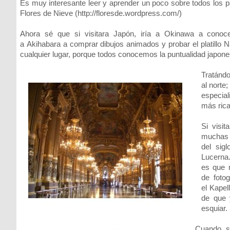
Es muy interesante leer y aprender un poco sobre todos los p
Flores de Nieve (http://floresde.wordpress.com/)
Ahora sé que si visitara Japón, iría a Okinawa a conocer
a Akihabara a comprar dibujos animados y probar el platillo N
cualquier lugar, porque todos conocemos la puntualidad japone
Tratándo
al norte
especial
más rica
Si visit
muchas f
del sigl
Lucerna.
es que n
de foto
el Kape
de que 
esquiar.
Cuando s