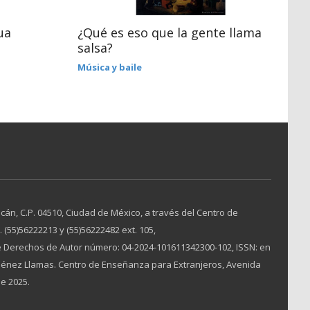
ua
¿Qué es eso que la gente llama
M
salsa?
A
Música y baile
án, C.P. 04510, Ciudad de México, a través del Centro de
(55)56222213 y (55)56222482 ext. 105,
 Derechos de Autor número: 04-2024-101611342300-102, ISSN: en
Jiménez Llamas. Centro de Enseñanza para Extranjeros, Avenida
de 2025.