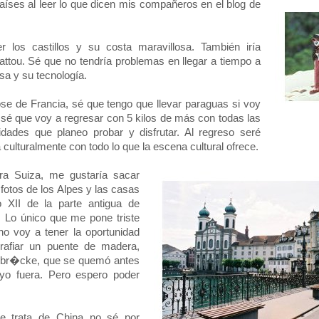
aíses al leer lo que dicen mis compañeros en el blog de
 los castillos y su costa maravillosa. También iría
attou. Sé que no tendría problemas en llegar a tiempo a
sa y su tecnología.
se de Francia, sé que tengo que llevar paraguas si voy
; sé que voy a regresar con 5 kilos de más con todas las
idades que planeo probar y disfrutar. Al regreso seré
 culturalmente con todo lo que la escena cultural ofrece.
ara Suiza, me gustaría sacar
otos de los Alpes y las casas
o XII de la parte antigua de
 Lo único que me pone triste
o voy a tener la oportunidad
grafiar un puente de madera,
llbr�cke, que se quemó antes
yo fuera. Pero espero poder
e trata de China no sé por