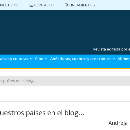
IRECTORIO
CONTACTO
LINEAMIENTOS
DIRECTORIO
CONTACTO
LINEAMIENTOS
Revista editada por
aíses y culturas
Cine
Anécdotas, cuentos y creaciones
Alimen
s países en el blog...
uestros países en el blog...
Andreja 