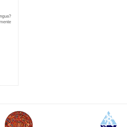
engua?
amente