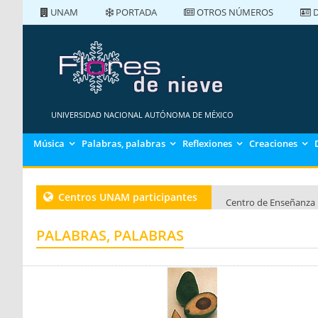
UNAM
PORTADA
OTROS NÚMEROS
D
PORTADA
NÚMEROS ANTERIORES
UNIVERSIDAD NACIONAL AUTÓNOMA DE MÉXICO
Música
Palabras, palabras
Reflexiones
Creaciones
Centros UNAM participantes
Centro de Enseñanza 
Centro de Enseñanza 
PALABRAS, PALABRAS
Centro de Enseñanza 