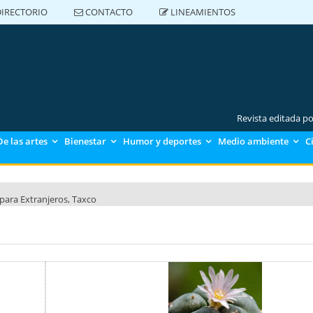
IRECTORIO
CONTACTO
LINEAMIENTOS
DIRECTORIO
CONTACTO
LINEAMIENTOS
Revista editada p
De las artes
Bienestar
Humor y deportes
Medio ambiente
C
para Extranjeros, Taxco
para Extranjeros, Polanco
para Extranjeros CU