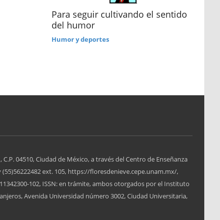
Las
Para seguir cultivando el sentido
del humor
Pala
Humor y deportes
, C.P. 04510, Ciudad de México, a través del Centro de Enseñanza
y (55)56222482 ext. 105, https://floresdenieve.cepe.unam.mx/,
1342300-102, ISSN: en trámite, ambos otorgados por el Instituto
anjeros, Avenida Universidad número 3002, Ciudad Universitaria,