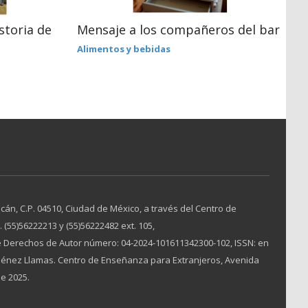
storia de
Mensaje a los compañeros del bar
A
Alimentos y bebidas
H
án, C.P. 04510, Ciudad de México, a través del Centro de
(55)56222213 y (55)56222482 ext. 105,
 Derechos de Autor número: 04-2024-101611342300-102, ISSN: en
Jiménez Llamas. Centro de Enseñanza para Extranjeros, Avenida
de 2025.