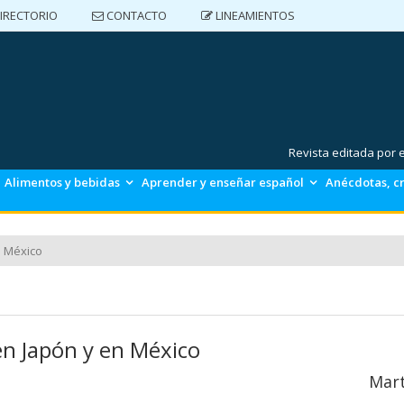
IRECTORIO
CONTACTO
LINEAMIENTOS
DIRECTORIO
CONTACTO
LINEAMIENTOS
Revista editada por
Alimentos y bebidas
Aprender y enseñar español
Anécdotas, cr
n México
en Japón y en México
Mart