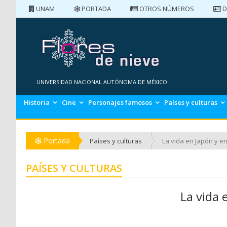
UNAM
PORTADA
OTROS NÚMEROS
D
PORTADA
NÚMEROS ANTERIORES
UNIVERSIDAD NACIONAL AUTÓNOMA DE MÉXICO
Historia
Cine
Personajes famosos
Países y culturas
Portada
Países y culturas
La vida en Japón y e
PAÍSES Y CULTURAS
La vida 