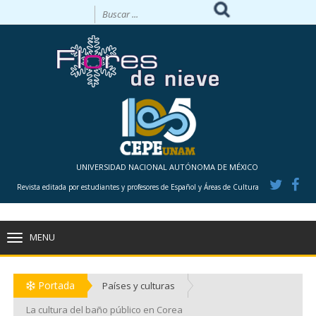
UNIVERSIDAD NACIONAL AUTÓNOMA DE MÉXICO
Revista editada por estudiantes y profesores de Español y Áreas de Cultura
MENU
TOGGLE
NAVIGATION
Portada
Países y culturas
La cultura del baño público en Corea