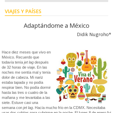
VIAJES Y PAÍSES
Adaptándome a México
Didik Nugroho*
Hace diez meses que vivo en
México. Recuerdo que
todavía tenía
jet lag
después
de 32 horas de viaje. En las
noches me sentía mal y tenía
dolor de cabeza. Mi nariz
estaba tapada y no podía
respirar bien. No podía dormir
hasta las tres o cuatro de la
mañana y me levantaba a las
siete. Estuve casi una
semana con
jet lag
. Hacía mucho frío en la CDMX. Necesitaba
usar dos cobijas para cubrirme en la noche. El lunes 8 de enero fui