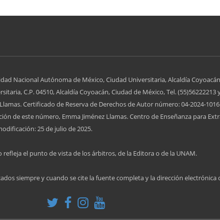
idad Nacional Autónoma de México, Ciudad Universitaria, Alcaldía Coyoacán
itaria, C.P. 04510, Alcaldía Coyoacán, Ciudad de México, Tel. (55)56222213 
lamas. Certificado de Reserva de Derechos de Autor número: 04-2024-10161
zación de este número, Emma Jiménez Llamas. Centro de Enseñanza para Extr
odificación: 25 de julio de 2025.
 refleja el punto de vista de los árbitros, de la Editora o de la UNAM.
cados siempre y cuando se cite la fuente completa y la dirección electrónica 