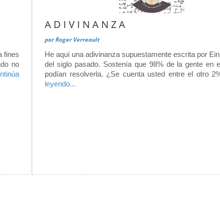
A D I V I N A N Z A
por
Roger Verreault
 fines
He aquí una adivinanza supuestamente escrita por Eins
ndo no
del siglo pasado. Sostenía que 98% de la gente en 
ntinúa
podían resolverla. ¿Se cuenta usted entre el otro 
leyendo...