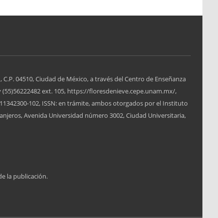
, C.P. 04510, Ciudad de México, a través del Centro de Enseñanza
y (55)56222482 ext. 105, https://floresdenieve.cepe.unam.mx/,
1342300-102, ISSN: en trámite, ambos otorgados por el Instituto
anjeros, Avenida Universidad número 3002, Ciudad Universitaria,
de la publicación.