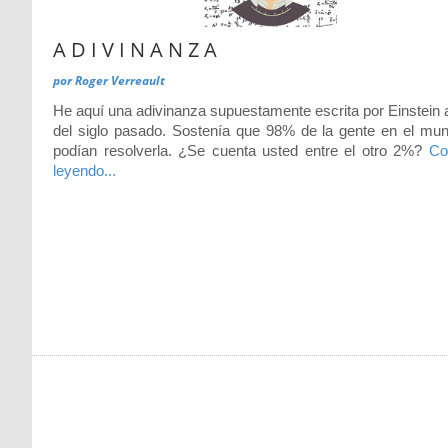
A D I V I N A N Z A
por
Roger Verreault
He aquí una adivinanza supuestamente escrita por Einstein a
del siglo pasado. Sostenía que 98% de la gente en el mu
podían resolverla. ¿Se cuenta usted entre el otro 2%?
Co
leyendo...