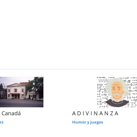
 Canadá
A D I V I N A N Z A
es
Humor y juegos