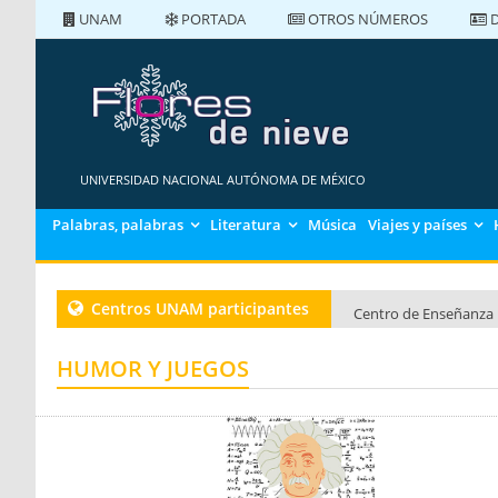
UNAM
PORTADA
OTROS NÚMEROS
D
PORTADA
NÚMEROS ANTERIORES
UNIVERSIDAD NACIONAL AUTÓNOMA DE MÉXICO
Palabras, palabras
Literatura
Música
Viajes y países
Centros UNAM participantes
Centro de Enseñanza 
Centro de Enseñanza 
HUMOR Y JUEGOS
Centro de Enseñanza 