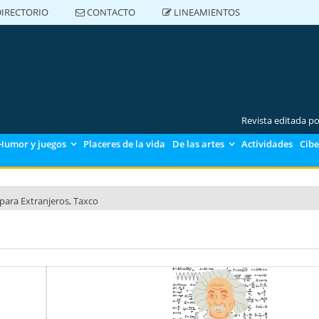
IRECTORIO
CONTACTO
LINEAMIENTOS
DIRECTORIO
CONTACTO
LINEAMIENTOS
Revista editada p
Humor y juegos
Placeres de la vida
De las artes
Actividades
Cibe
para Extranjeros, Taxco
para Extranjeros, Polanco
para Extranjeros CU