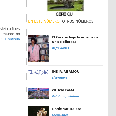
EN ESTE NÚMERO
OTROS NÚMEROS
tein a fines
el mundo no
El Paraíso bajo la especie de
2%?
Continúa
una biblioteca
Reflexiones
INDIA, MI AMOR
Literatura
CRUCIGRAMA
Palabras, palabras
Doble naturaleza
Creaciones