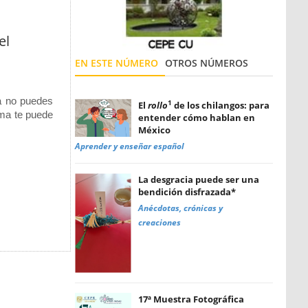
el
EN ESTE NÚMERO
OTROS NÚMEROS
ya no puedes
1
El
rollo
de los chilangos: para
oma te puede
entender cómo hablan en
México
Aprender y enseñar español
La desgracia puede ser una
bendición disfrazada*
Anécdotas, crónicas y
creaciones
17ª Muestra Fotográfica