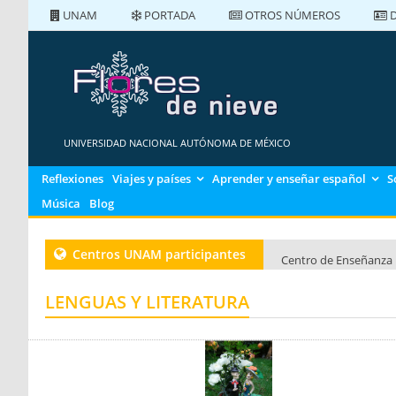
UNAM
PORTADA
OTROS NÚMEROS
D
PORTADA
NÚMEROS ANTERIORES
UNIVERSIDAD NACIONAL AUTÓNOMA DE MÉXICO
Reflexiones
Viajes y países
Aprender y enseñar español
S
Música
Blog
Centros UNAM participantes
Centro de Enseñanza 
Centro de Enseñanza 
LENGUAS Y LITERATURA
Centro de Enseñanza 