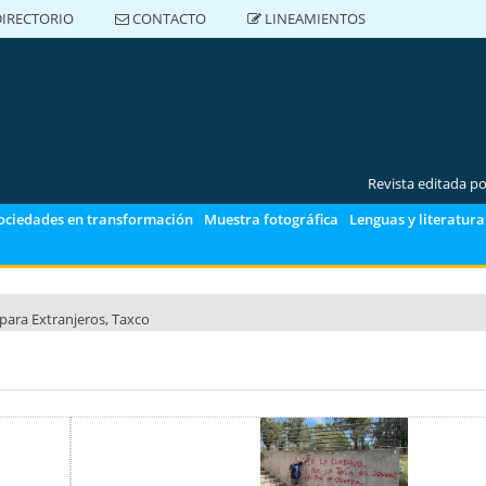
IRECTORIO
CONTACTO
LINEAMIENTOS
DIRECTORIO
CONTACTO
LINEAMIENTOS
Revista editada p
ociedades en transformación
Muestra fotográfica
Lenguas y literatura
para Extranjeros, Taxco
para Extranjeros, Polanco
para Extranjeros CU