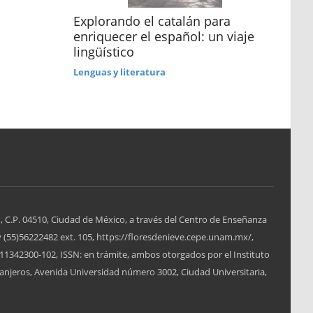
17ª
Explorando el catalán para
enriquecer el español: un viaje
Mue
lingüístico
Lenguas y literatura
, C.P. 04510, Ciudad de México, a través del Centro de Enseñanza
y (55)56222482 ext. 105, https://floresdenieve.cepe.unam.mx/,
1342300-102, ISSN: en trámite, ambos otorgados por el Instituto
anjeros, Avenida Universidad número 3002, Ciudad Universitaria,