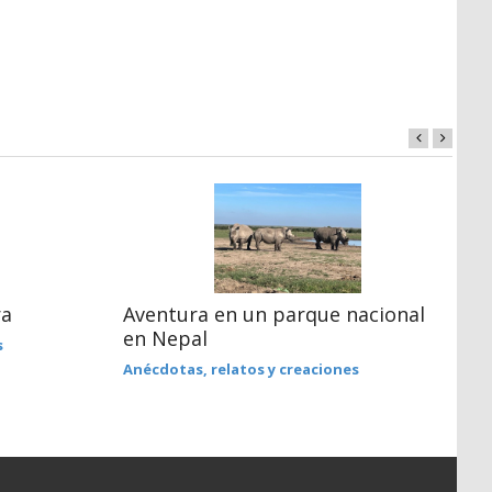
ra
Aventura en un parque nacional
C
en Nepal
b
s
Anécdotas, relatos y creaciones
F