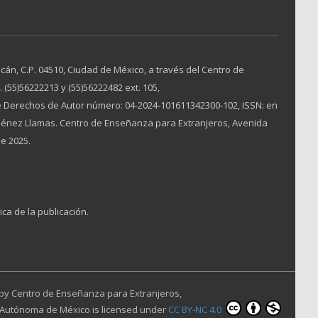
án, C.P. 04510, Ciudad de México, a través del Centro de
(55)56222213 y (55)56222482 ext. 105,
 Derechos de Autor número: 04-2024-101611342300-102, ISSN: en
Jiménez Llamas. Centro de Enseñanza para Extranjeros, Avenida
de 2025.
ica de la publicación.
 by
Centro de Enseñanza para Extranjeros,
 Autónoma de México
is licensed under
CC BY-NC 4.0