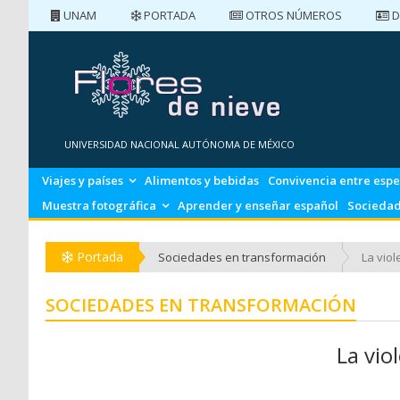
UNAM
PORTADA
OTROS NÚMEROS
D
PORTADA
NÚMEROS ANTERIORES
UNIVERSIDAD NACIONAL AUTÓNOMA DE MÉXICO
Viajes y países
Alimentos y bebidas
Convivencia entre espe
Muestra fotográfica
Aprender y enseñar español
Sociedad
Portada
Sociedades en transformación
La viol
SOCIEDADES EN TRANSFORMACIÓN
La vio