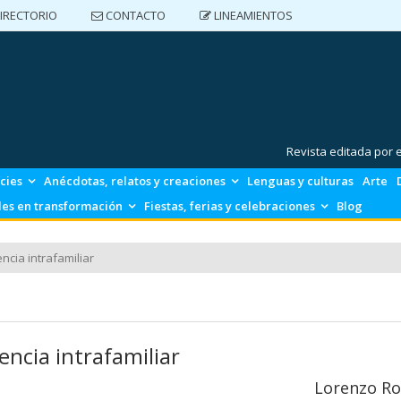
IRECTORIO
CONTACTO
LINEAMIENTOS
DIRECTORIO
CONTACTO
LINEAMIENTOS
Revista editada por
cies
Anécdotas, relatos y creaciones
Lenguas y culturas
Arte
es en transformación
Fiestas, ferias y celebraciones
Blog
encia intrafamiliar
lencia intrafamiliar
Lorenzo Ro