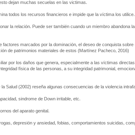
cesto dejan muchas secuelas en las victimas.
ina todos los recursos financieros e impide que la víctima los utilice.
donar la relación. Puede ser también cuando un miembro abandona la 
e factores marcados por la dominación, el deseo de conquista sobre 
cción de patrimonios materiales de estos (Martínez Pacheco, 2016)
iar por los daños que genera, especialmente a las víctimas directas
ntegridad física de las personas, a su integridad patrimonial, emocion
 Salud (2002) reseña algunas consecuencias de la violencia intrafam
pacidad, sindrome de Down irritable, etc.
tornos del aparato genital.
 drogas, depresión y ansiedad, fobias, comportamientos suicidas, co