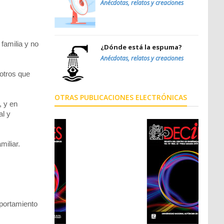
Anécdotas, relatos y creaciones
familia y no
¿Dónde está la espuma?
Anécdotas, relatos y creaciones
otros que
OTRAS PUBLICACIONES ELECTRÓNICAS
, y en
al y
iliar.
mportamiento