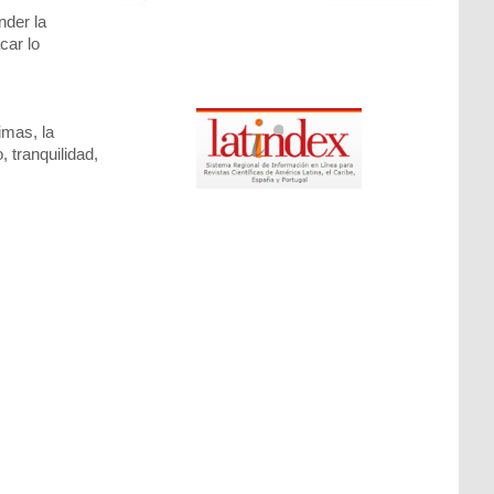
nder la
car lo
imas, la
 tranquilidad,