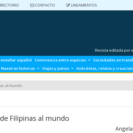
IRECTORIO
CONTACTO
LINEAMIENTOS
DIRECTORIO
CONTACTO
LINEAMIENTOS
Revista editada por
 enseñar español
Convivencia entre especies
Sociedades en trans
 Nuestras historias
Viajes y países
Anécdotas, relatos y creacion
inas al mundo
 de Filipinas al mundo
Angel