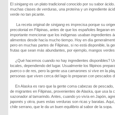
El
sinigang
es un plato tradicional conocido por su sabor ácido.
muchas clases de verduras, una proteína y un ingrediente ácido
verde no tan picante.
La receta original de
sinigang
es imprecisa porque su orige
precolonial en Filipinas, antes de que los españoles llegaran e
importante mencionar que los indígenas usaban ingredientes á
alimentos desde hacía mucho tiempo. Hoy en día generalmente
pero en muchas partes de Filipinas, si no está disponible, la g
frutas que sean más abundantes, por ejemplo, mangos verdes
¿Qué hacemos cuando no hay ingredientes disponibles? Us
locales, dependiendo del lugar. Usualmente los filipinos prepa
puerco o de res, pero la gente usa camarones si vive en la pla
personas que viven cerca del lago lo preparan con pescados d
En Alaska es raro que la gente coma cabezas de pescado, 
de migrantes en Filipinas, provenientes de Alaska, que usa la
sazonador al tamarindo. Antes, cuando yo vivía en Japón, ag
japonés y
okra,
pues estas verduras son ricas y baratas. Aquí
chile serrano, que le da un buen equilibrio al sabor de la sopa.