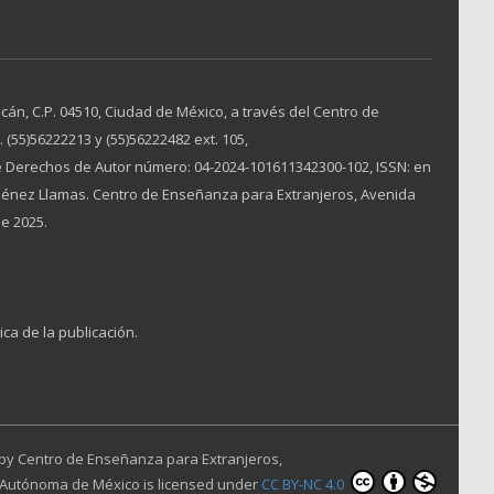
án, C.P. 04510, Ciudad de México, a través del Centro de
(55)56222213 y (55)56222482 ext. 105,
 Derechos de Autor número: 04-2024-101611342300-102, ISSN: en
Jiménez Llamas. Centro de Enseñanza para Extranjeros, Avenida
de 2025.
ica de la publicación.
 by
Centro de Enseñanza para Extranjeros,
 Autónoma de México
is licensed under
CC BY-NC 4.0