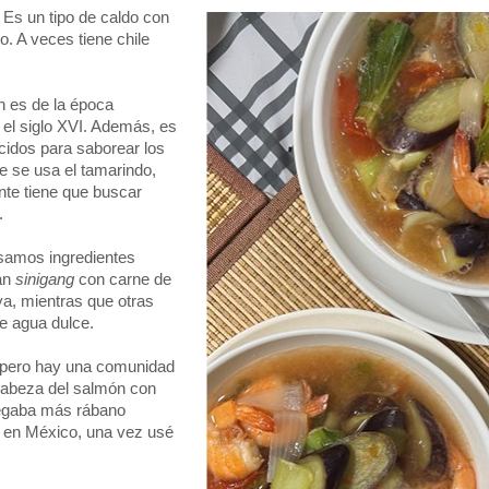
 Es un tipo de caldo con
. A veces tiene chile
n es de la época
n el siglo XVI. Además, es
cidos para saborear los
 se usa el tamarindo,
ente tiene que buscar
.
amos ingredientes
ran
sinigang
con carne de
ya, mientras que otras
e agua dulce.
pero hay una comunidad
 cabeza del salmón con
regaba más rábano
, en México, una vez usé