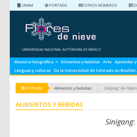
UNAM
PORTADA
OTROS NÚMEROS
D
PORTADA
NÚMEROS ANTERIORES
UNIVERSIDAD NACIONAL AUTÓNOMA DE MÉXICO
Muestra fotográfica
Alimentos y bebidas
Arte
Aprender y
Lenguas y culturas
De la Universidad de Colorado en Boulder.
Portada
Alimentos y bebidas
Sinigang
: de Filip
ALIMENTOS Y BEBIDAS
Sinigang
: