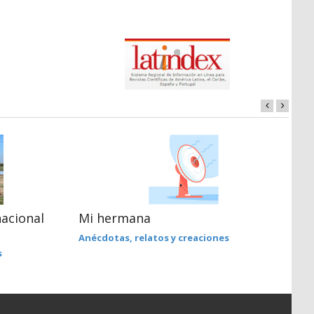
acional
Mi hermana
E
Anécdotas, relatos y creaciones
D
N
s