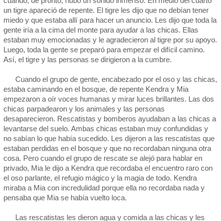
cuando, de pronto, hubo un sonido inmenso. En medio del cuarto
un tigre apareció de repente. El tigre les dijo que no debían tener
miedo y que estaba allí para hacer un anuncio. Les dijo que toda la
gente iría a la cima del monte para ayudar a las chicas. Ellas
estaban muy emocionadas y le agradecieron al tigre por su apoyo.
Luego, toda la gente se preparó para empezar el difícil camino.
Así, el tigre y las personas se dirigieron a la cumbre.
Cuando el grupo de gente, encabezado por el oso y las chicas,
estaba caminando en el bosque, de repente Kendra y Mia
empezaron a oír voces humanas y mirar luces brillantes. Las dos
chicas parpadearon y los animales y las personas
desaparecieron. Rescatistas y bomberos ayudaban a las chicas a
levantarse del suelo. Ambas chicas estaban muy confundidas y
no sabían lo que había sucedido. Les dijeron a las rescatistas que
estaban perdidas en el bosque y que no recordaban ninguna otra
cosa. Pero cuando el grupo de rescate se alejó para hablar en
privado, Mia le dijo a Kendra que recordaba el encuentro raro con
el oso parlante, el refugio mágico y la magia de todo. Kendra
miraba a Mia con incredulidad porque ella no recordaba nada y
pensaba que Mia se había vuelto loca.
Las rescatistas les dieron agua y comida a las chicas y les