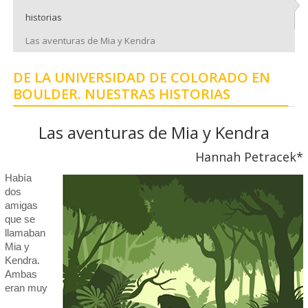
historias
Las aventuras de Mia y Kendra
DE LA UNIVERSIDAD DE COLORADO EN
BOULDER. NUESTRAS HISTORIAS
Las aventuras de Mia y Kendra
Hannah Petracek*
Había
dos
amigas
que se
llamaban
Mia y
Kendra.
Ambas
eran muy